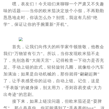
嘿，表友们！今天咱们来聊聊一个严肃又不失趣
味的话题——当你的欧米茄决定放个小假，不再勤勤
恳恳地走时，你该怎么办？别慌，我这有几招“绝
学”，保证让你的手腕重新“开机”。
首先，让我们向伟大的科学家牛顿致敬，他教会
我们“万物皆有引力”。所以，当你发现欧米茄不走
了，先别急着“大闹天宫”，记得检查一下动力是否充
足。手动上链的款式，轻轻旋转几圈，就像给小汽车
加满油；如果是自动机械的，那你就得“翩翩起舞”
了，让手表感受你的运动，自动上链。记住，这是
“手表版”的健身操，别太用力，否则容易变成“大力
出奇迹”的悲剧。
接下来，如果上链没问题，但欧米茄还是“耍脾
气”，那么恭喜你，你可能遇到了“手表界的bug”。这