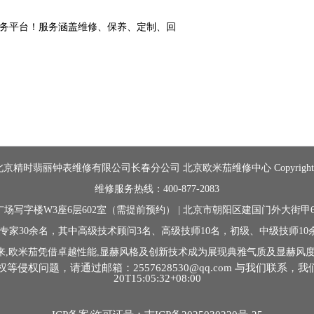
精时翡丽钟表维修有限公司长春分公司 北京欧米茄维修中心 Copyright © 2
维修服务热线：400-877-2083
场写字楼W3座6层602室（需提前预约） | 北京市朝阳区建国门外大街甲6
专家30余名，其中高级技术顾问3名、高级技师10名，初级、中级技师1
来,欧米茄凭借卓越性能,显赫风格及创新技术成为展现典雅气质及显赫风度
问题，请通过邮箱：2557628530@qq.com 与我们联系，我
20T15:05:32+08:00