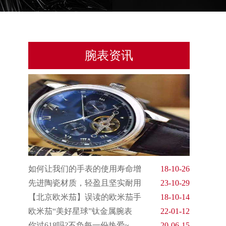
腕表资讯
如何让我们的手表的使用寿命增
18-10-26
先进陶瓷材质，轻盈且坚实耐用
23-10-29
【北京欧米茄】误读的欧米茄手
18-10-14
欧米茄“美好星球”钛金属腕表
22-01-12
你过618吗?不负每一份热爱~
20-06-15