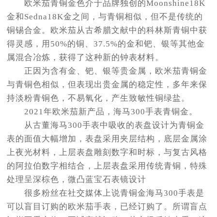
欧米茄青铜金色介于品牌独创的Moonshine18K
金和Sedna18K金之间，与青铜相似，但不是传统的
铜锡合金。欧米茄从古希腊文献中的科林斯青铜中获
得灵感，用50%的铜、37.5%的金和钯、银等其他金
属混合冶炼，获得了这种新的钟表材料。
正因为含有金、钯、银等贵金属，欧米茄青铜金
与青铜色相似，但表现出贵金属的稳定性，多年来保
持淡粉青铜色，不易氧化，产生致敏性铜绿盐。
2021年欧米茄新产品，海马300手表青铜金。
从古董海马300手表中吸收的表盘设计为青铜金
表的面值大幅增加，表盘采用夹层结构，底层金属涂
上夜光材料，上层表盘雕刻数字和时标，与复古风格
的阿拉伯数字相结合，上层表盘采用传统青铜，特殊
处理呈深棕色，微凸蓝宝石表镜设计
很多粉丝在社交媒体上说青铜金海马300手表是
可以盲目订购的欧米茄手表，已经订购了。所谓盲点