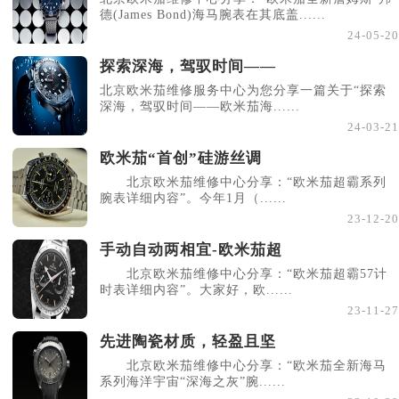
德(James Bond)海马腕表在其底盖......
24-05-20
探索深海，驾驭时间——
北京欧米茄维修服务中心为您分享一篇关于“探索
深海，驾驭时间——欧米茄海......
24-03-21
欧米茄“首创”硅游丝调
北京欧米茄维修中心分享：“欧米茄超霸系列
腕表详细内容”。今年1月（......
23-12-20
手动自动两相宜-欧米茄超
北京欧米茄维修中心分享：“欧米茄超霸57计
时表详细内容”。大家好，欧......
23-11-27
先进陶瓷材质，轻盈且坚
北京欧米茄维修中心分享：“欧米茄全新海马
系列海洋宇宙“深海之灰”腕......