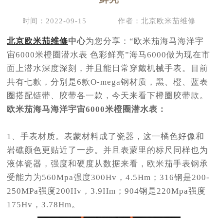
时间：2022-09-15
作者：北京欧米茄维修
北京欧米茄维修
中心
为您分享：“欧米茄海马海洋宇
宙6000米橙圈潜水表 色彩鲜亮”海马6000做为现在市
面上潜水深度深刻，并且能日常穿戴机械手表。目前
共有七款，分别是6款O-mega钢材质，黑、橙、蓝表
圈搭配链带、胶带各一款，今天来看下橙圈胶带款。
欧米茄海马海洋宇宙6000米橙圈潜水表：
1、手表材质。表蒙材料成了瓷器，这一橘色好像和
岩礁颜色更贴近了一步。并且表蒙里的标尺同样也为
液体瓷器，强度和硬度从数据来看，欧米茄手表钢承
受能力为560Mpa强度300Hv，4.5Hm；316钢是200-
250MPa强度200Hv，3.9Hm；904钢是220Mpa强度
175Hv，3.78Hm。