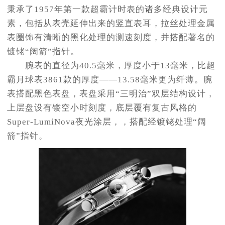
秉承了1957年第一款超霸计时表的诸多经典设计元
素，包括从表壳延伸出来的竖直表耳，拉丝处理金属
表圈饰有清晰的黑化处理的测速刻度，并搭配著名的
镀铑“阔箭”指针。
腕表的直径为40.5毫米，厚度小于13毫米，比超
霸月球表3861款的厚度——13.58毫米更为纤薄。腕
表搭配黑色表盘，表盘采用“三明治”双层结构设计，
上层盘设有镂空小时刻度，底层覆有复古风格的
Super-LumiNova夜光涂层，，搭配经镀铑处理“阔
箭”指针。